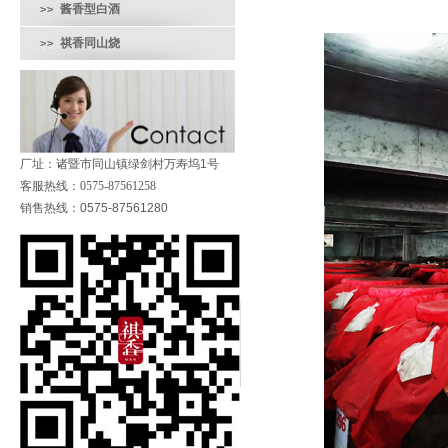
酱香型白酒
祺香同山烧
厂址：诸暨市同山镇绿剑村万寿坞1号
客服热线：
0575-87561258
销售热线：0575-87561280